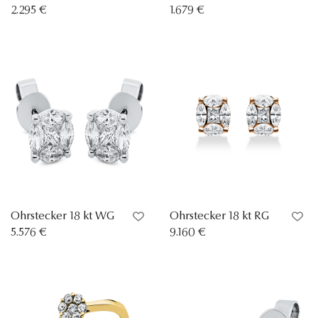
2.295 €
1.679 €
Ohrstecker 18 kt WG
Ohrstecker 18 kt RG
5.576 €
9.160 €