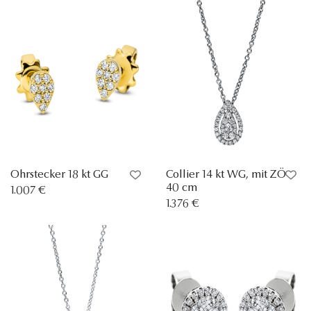
Ohrstecker 18 kt GG
Collier 14 kt WG, mit ZÖ
40 cm
1.007 €
1.376 €