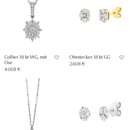
Collier 18 kt WG, mit
Ohrstecker 18 kt GG
Öse
2.608 €
4.008 €