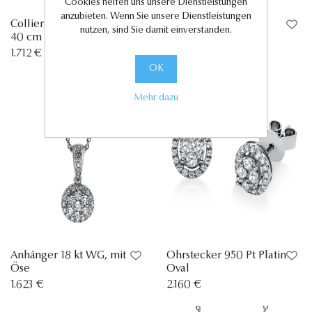
Cookies helfen uns unsere Dienstleistungen
anzubieten. Wenn Sie unsere Dienstleistungen
Collier 14 kt WG, mit ZÖ
Ring 14 kt GG
nutzen, sind Sie damit einverstanden.
40 cm
951 €
1.712 €
OK
Mehr dazu
Anhänger 18 kt WG, mit
Ohrstecker 950 Pt Platin
Öse
Oval
1.623 €
2.160 €