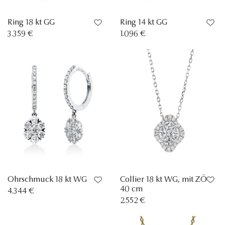
Ring 18 kt GG
Ring 14 kt GG
3.359 €
1.096 €
Ohrschmuck 18 kt WG
Collier 18 kt WG, mit ZÖ
40 cm
4.344 €
2.552 €