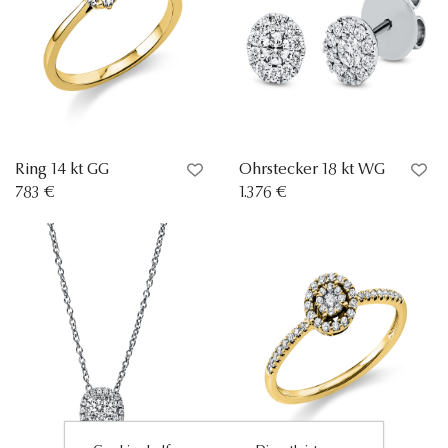
Ring 14 kt GG
Ohrstecker 18 kt WG
783 €
1.376 €