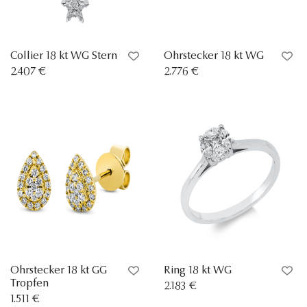
Collier 18 kt WG Stern
Ohrstecker 18 kt WG
2.407 €
2.776 €
Ohrstecker 18 kt GG
Ring 18 kt WG
Tropfen
2.183 €
1.511 €