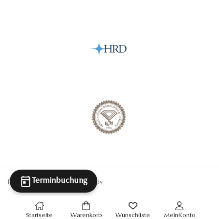
Terminbuchung
Powered By Antwerp Diamonds
Startseite
Warenkorb
Wunschliste
MeinKonto