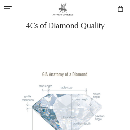
4Cs of Diamond Quality
SCHMUCK
LIEBE & VERLOBUNG
ANTWERP DIAMONDS LUXURY COLLECTION
MARKEN
3D TRAURINGKONFIGURATION
MEINKONTO