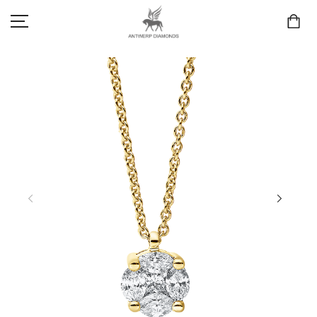
SCHMUCK
LIEBE & VERLOBUNG
ANTWERP DIAMONDS LUXURY COLLECTION
MARKEN
3D TRAURINGKONFIGURATION
MEINKONTO