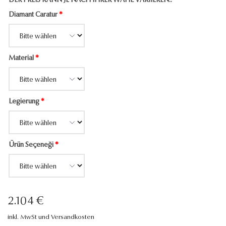
DER PREIS KANN JE NACH IHRER WAHL VARIIEREN..
Diamant Caratur
*
Material
*
Legierung
*
Ürün Seçeneği
*
2.104 €
inkl. MwSt und Versandkosten