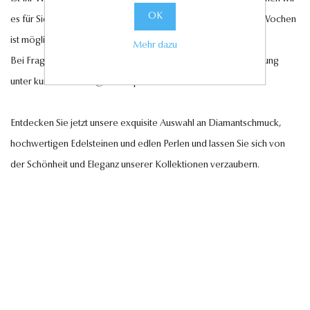
OK
es für Sie anfertigen lassen. Eine Lieferung innerhalb von 6-7 Wochen
ist möglich.
Mehr dazu
Bei Fragen steht Ihnen unser Kundenservice gerne zur Verfügung
unter
kundenservice@antwerp-diamonds.de.
Entdecken Sie jetzt unsere exquisite Auswahl an Diamantschmuck,
hochwertigen Edelsteinen und edlen Perlen und lassen Sie sich von
der Schönheit und Eleganz unserer Kollektionen verzaubern.