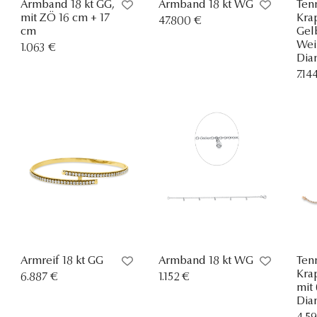
Armband 18 kt GG,
Armband 18 kt WG
Ten
mit ZÖ 16 cm + 17
Kra
47.800 €
cm
Gel
Wei
1.063 €
Dia
7.14
Armreif 18 kt GG
Armband 18 kt WG
Ten
Kra
6.887 €
1.152 €
mit 
Dia