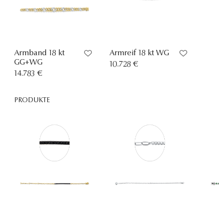
Armband 18 kt
Armreif 18 kt WG
GG+WG
10.728 €
14.783 €
PRODUKTE