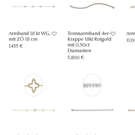
Armband 18 kt WG,
Tennisarmband 4er-
Arm
mit ZÖ 18 cm
Krappe 18kt Rotgold
11.1
mit 0,90ct
1.455 €
Diamanten
5.800 €