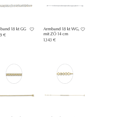
band 18 kt GG
Armband 18 kt WG,
mit ZÖ 14 cm
99 €
1.343 €