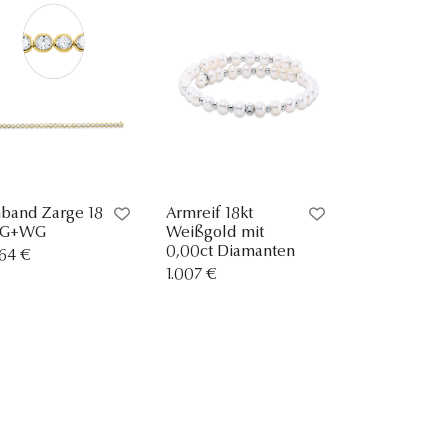
band Zarge 18
Armreif 18kt
GG+WG
Weißgold mit
0,00ct Diamanten
264 €
1.007 €