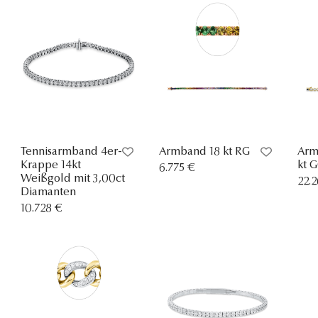
Tennisarmband 4er-
Armband 18 kt RG
Arm
Krappe 14kt
kt 
6.775 €
Weißgold mit 3,00ct
22.
Diamanten
10.728 €