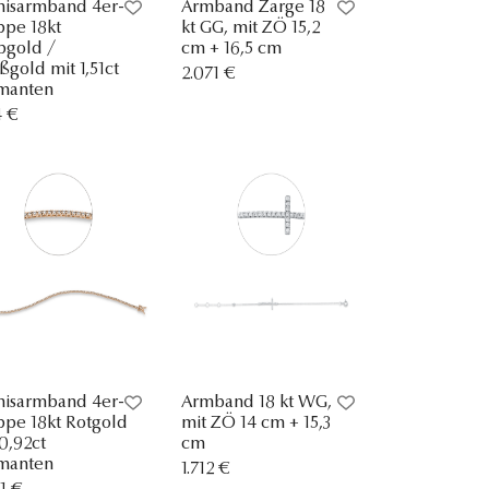
nisarmband 4er-
Armband Zarge 18
ppe 18kt
kt GG, mit ZÖ 15,2
bgold /
cm + 16,5 cm
ßgold mit 1,51ct
2.071 €
manten
4 €
nisarmband 4er-
Armband 18 kt WG,
ppe 18kt Rotgold
mit ZÖ 14 cm + 15,3
0,92ct
cm
manten
1.712 €