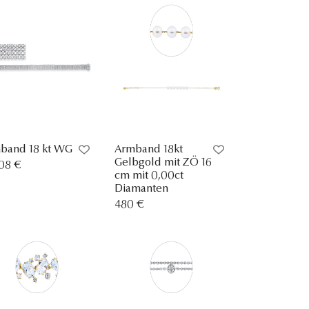
band 18 kt WG
Armband 18kt
Gelbgold mit ZÖ 16
808 €
cm mit 0,00ct
Diamanten
480 €