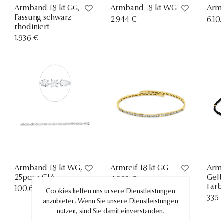
Armband 18 kt GG,
Armband 18 kt WG
Arm
Fassung schwarz
2.944 €
6.10
rhodiniert
1.936 €
Armband 18 kt WG,
Armreif 18 kt GG
Arm
25pcs x GIA
Gel
4.983 €
Farb
100.631 €
Cookies helfen uns unsere Dienstleistungen
335
anzubieten. Wenn Sie unsere Dienstleistungen
nutzen, sind Sie damit einverstanden.