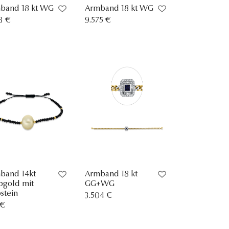
band 18 kt WG
Armband 18 kt WG
3 €
9.575 €
band 14kt
Armband 18 kt
bgold mit
GG+WG
stein
3.504 €
 €