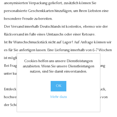
anonymisierten Verpackung geliefert, zusätzlich können Sie
personalisierte Geschenkkarten hinzufügen, um Ihren Liebsten eine
besondere Freude zu bereiten.
Der Versand innerhalb Deutschlands ist kostenlos, ebenso wie der
Rückversand im Falle eines Umtauschs oder einer Retoure.
Ist Ihr Wunschschmuckstück nicht auf Lager? Auf Anfrage können wir
es für Sie anfertigen lassen. Eine Lieferung innerhalb von 6-7 Wochen
ist möglich.
Cookies helfen uns unsere Dienstleistungen
Bei Fragen steht Ihnen unser Kundenservice gerne zur Verfügung
anzubieten. Wenn Sie unsere Dienstleistungen
nutzen, sind Sie damit einverstanden.
unter
kundenservice@antwerp-diamonds.de.
OK
Entdecken Sie jetzt unsere exquisite Auswahl an Diamantschmuck,
Mehr dazu
hochwertigen Edelsteinen und edlen Perlen und lassen Sie sich von
der Schönheit und Eleganz unserer Kollektionen verzaubern.