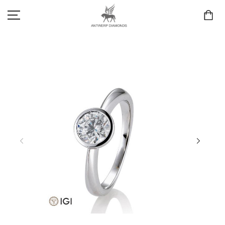
SCHMUCK
LIEBE & VERLOBUNG
ANTWERP DIAMONDS LUXURY COLLECTION
MARKEN
3D TRAURINGKONFIGURATION
MEINKONTO