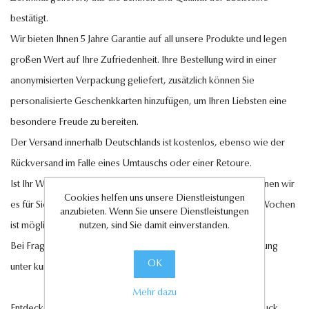
bestätigt.
Wir bieten Ihnen 5 Jahre Garantie auf all unsere Produkte und legen
großen Wert auf Ihre Zufriedenheit. Ihre Bestellung wird in einer
anonymisierten Verpackung geliefert, zusätzlich können Sie
personalisierte Geschenkkarten hinzufügen, um Ihren Liebsten eine
besondere Freude zu bereiten.
Der Versand innerhalb Deutschlands ist kostenlos, ebenso wie der
Rückversand im Falle eines Umtauschs oder einer Retoure.
Ist Ihr Wunschschmuckstück nicht auf Lager? Auf Anfrage können wir
Cookies helfen uns unsere Dienstleistungen
es für Sie anfertigen lassen. Eine Lieferung innerhalb von 6-7 Wochen
anzubieten. Wenn Sie unsere Dienstleistungen
ist möglich.
nutzen, sind Sie damit einverstanden.
Bei Fragen steht Ihnen unser Kundenservice gerne zur Verfügung
OK
unter
kundenservice@antwerp-diamonds.de.
Mehr dazu
Entdecken Sie jetzt unsere exquisite Auswahl an Diamantschmuck,