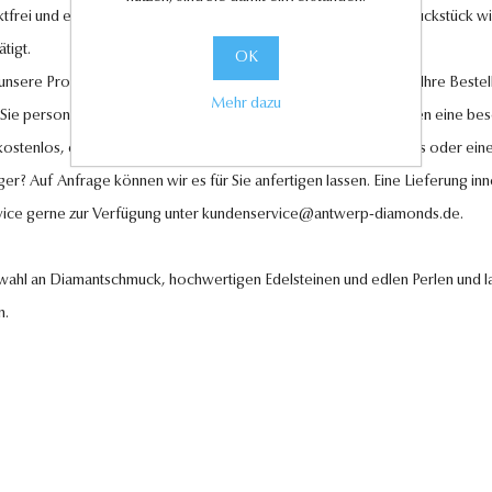
tfrei und entsprechen höchsten Qualitätsstandards. Jedes Schmuckstück wird
tigt.
OK
l unsere Produkte und legen großen Wert auf Ihre Zufriedenheit. Ihre Bestel
Mehr dazu
 Sie personalisierte Geschenkkarten hinzufügen, um Ihren Liebsten eine be
 kostenlos, ebenso wie der Rückversand im Falle eines Umtauschs oder eine
ger? Auf Anfrage können wir es für Sie anfertigen lassen. Eine Lieferung in
vice gerne zur Verfügung unter
kundenservice@antwerp-diamonds.de.
swahl an Diamantschmuck, hochwertigen Edelsteinen und edlen Perlen und la
n.