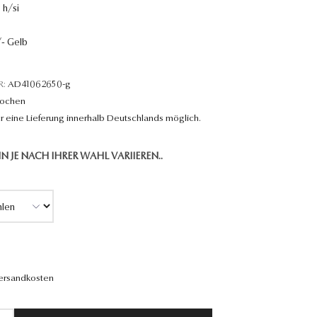
 h/si
- Gelb
R:
AD41062650-g
Wochen
r eine Lieferung innerhalb Deutschlands möglich.
N JE NACH IHRER WAHL VARIIEREN..
Versandkosten