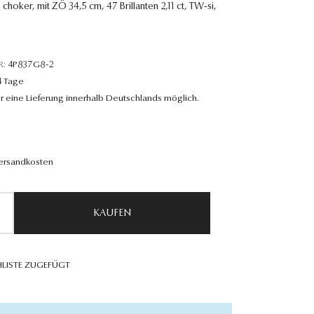
, choker, mit ZÖ 34,5 cm, 47 Brillanten 2,11 ct, TW-si,
R:
4P837G8-2
4 Tage
r eine Lieferung innerhalb Deutschlands möglich.
Versandkosten
KAUFEN
LISTE ZUGEFÜGT