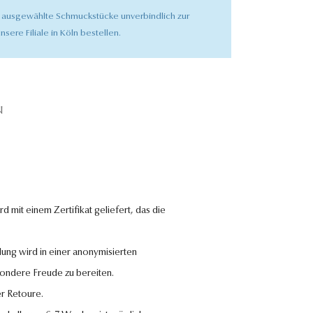
 ausgewählte Schmuckstücke unverbindlich zur
nsere Filiale in Köln bestellen.
N
 mit einem Zertifikat geliefert, das die
lung wird in einer anonymisierten
sondere Freude zu bereiten.
r Retoure.