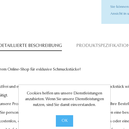
Sie können
Ansicht in u
DETAILLIERTE BESCHREIBUNG
PRODUKTSPEZIFIKATIO
rem Online-Shop für exklusive Schmuckstücke!
tfrei und entsprechen höchsten Qualitätsstandards. Jedes Schmuckstück wird
Cookies helfen uns unsere Dienstleistungen
tigt.
anzubieten. Wenn Sie unsere Dienstleistungen
l unsere Produkte und legen großen Wert auf Ihre Zufriedenheit. Ihre Bestel
nutzen, sind Sie damit einverstanden.
 Sie personalisierte Geschenkkarten hinzufügen, um Ihren Liebsten eine be
OK
 kostenlos, ebenso wie der Rückversand im Falle eines Umtauschs oder eine