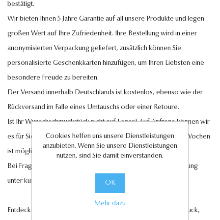
bestätigt.
Wir bieten Ihnen 5 Jahre Garantie auf all unsere Produkte und legen
großen Wert auf Ihre Zufriedenheit. Ihre Bestellung wird in einer
anonymisierten Verpackung geliefert, zusätzlich können Sie
personalisierte Geschenkkarten hinzufügen, um Ihren Liebsten eine
besondere Freude zu bereiten.
Der Versand innerhalb Deutschlands ist kostenlos, ebenso wie der
Rückversand im Falle eines Umtauschs oder einer Retoure.
Ist Ihr Wunschschmuckstück nicht auf Lager? Auf Anfrage können wir
Cookies helfen uns unsere Dienstleistungen
es für Sie anfertigen lassen. Eine Lieferung innerhalb von 6-7 Wochen
anzubieten. Wenn Sie unsere Dienstleistungen
ist möglich.
nutzen, sind Sie damit einverstanden.
Bei Fragen steht Ihnen unser Kundenservice gerne zur Verfügung
unter
kundenservice@antwerp-diamonds.de.
OK
Mehr dazu
Entdecken Sie jetzt unsere exquisite Auswahl an Diamantschmuck,