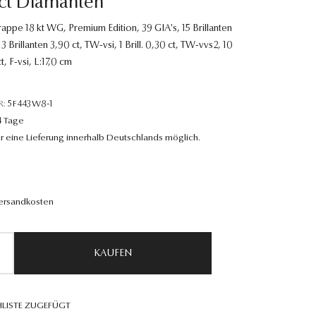
2ct Diamanten
ppe 18 kt WG, Premium Edition, 39 GIA's, 15 Brillanten
13 Brillanten 3,90 ct, TW-vsi, 1 Brill. 0,30 ct, TW-vvs2, 10
t, F-vsi, L:17,0 cm
R:
5F443W8-1
4 Tage
r eine Lieferung innerhalb Deutschlands möglich.
Versandkosten
KAUFEN
LISTE ZUGEFÜGT