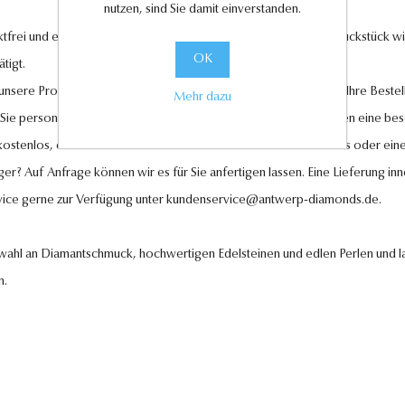
nutzen, sind Sie damit einverstanden.
tfrei und entsprechen höchsten Qualitätsstandards. Jedes Schmuckstück wird
OK
tigt.
l unsere Produkte und legen großen Wert auf Ihre Zufriedenheit. Ihre Bestel
Mehr dazu
 Sie personalisierte Geschenkkarten hinzufügen, um Ihren Liebsten eine be
 kostenlos, ebenso wie der Rückversand im Falle eines Umtauschs oder eine
ger? Auf Anfrage können wir es für Sie anfertigen lassen. Eine Lieferung in
vice gerne zur Verfügung unter
kundenservice@antwerp-diamonds.de.
swahl an Diamantschmuck, hochwertigen Edelsteinen und edlen Perlen und la
n.