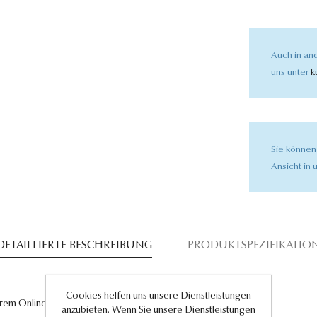
Auch in and
uns unter
k
Sie können
Ansicht in u
DETAILLIERTE BESCHREIBUNG
PRODUKTSPEZIFIKATIO
Cookies helfen uns unsere Dienstleistungen
rem Online-Shop für exklusive Schmuckstücke!
anzubieten. Wenn Sie unsere Dienstleistungen