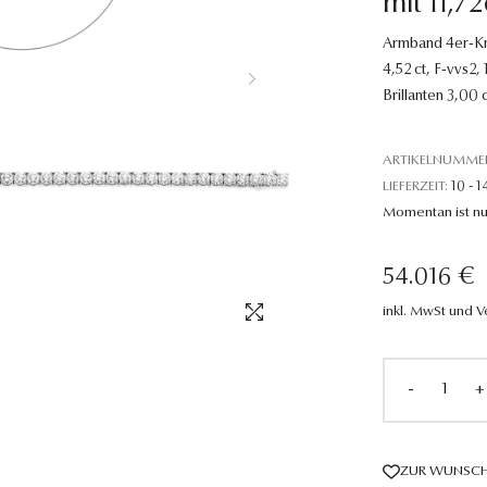
mit 11,7
Armband 4er-Kra
4,52 ct, F-vvs2, 
Brillanten 3,00 c
ARTIKELNUMME
LIEFERZEIT:
10 - 1
Momentan ist nu
54.016 €
inkl. MwSt und 
-
+
ZUR WUNSCH