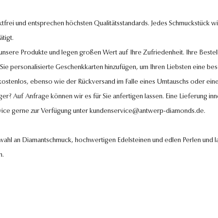
tfrei und entsprechen höchsten Qualitätsstandards. Jedes Schmuckstück wird
tigt.
l unsere Produkte und legen großen Wert auf Ihre Zufriedenheit. Ihre Bestel
 Sie personalisierte Geschenkkarten hinzufügen, um Ihren Liebsten eine be
 kostenlos, ebenso wie der Rückversand im Falle eines Umtauschs oder eine
ger? Auf Anfrage können wir es für Sie anfertigen lassen. Eine Lieferung in
vice gerne zur Verfügung unter
kundenservice@antwerp-diamonds.de.
swahl an Diamantschmuck, hochwertigen Edelsteinen und edlen Perlen und la
n.