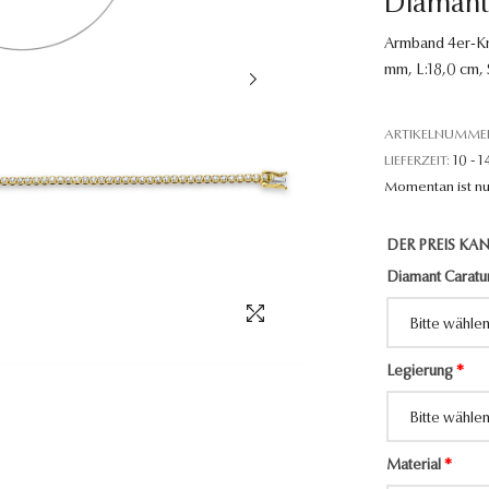
Diamant
Armband 4er-Kra
mm, L:18,0 cm,
ARTIKELNUMME
LIEFERZEIT:
10 - 1
Momentan ist nu
DER PREIS KAN
Diamant Caratu
Legierung
*
Material
*