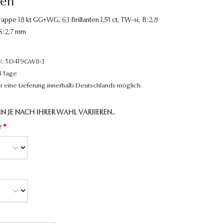
en
ppe 18 kt GG+WG, 63 Brillanten 1,51 ct, TW-si, B:2,8
 S:2,7 mm
R:
5D419GW8-3
4 Tage
r eine Lieferung innerhalb Deutschlands möglich.
N JE NACH IHRER WAHL VARIIEREN..
r
*