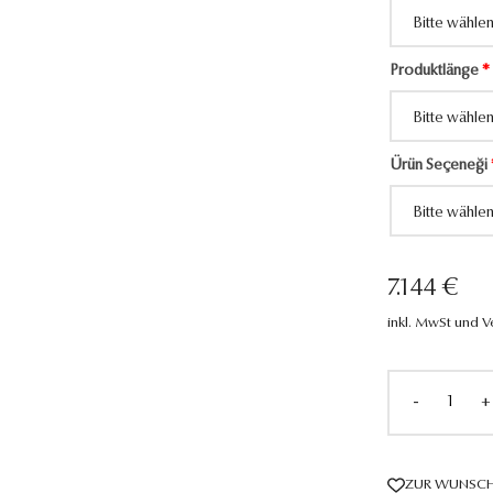
Produktlänge
*
Ürün Seçeneği
7.144 €
inkl. MwSt und 
-
+
ZUR WUNSCH