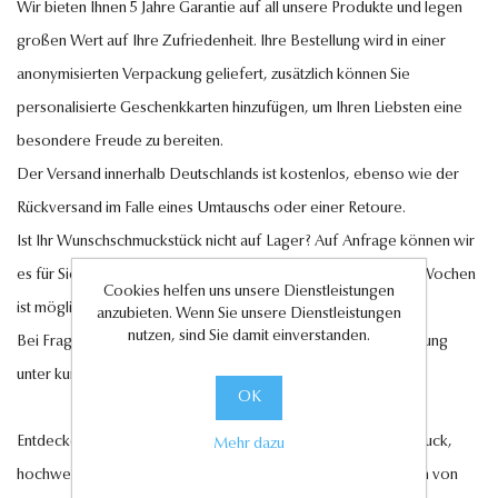
Wir bieten Ihnen 5 Jahre Garantie auf all unsere Produkte und legen
großen Wert auf Ihre Zufriedenheit. Ihre Bestellung wird in einer
anonymisierten Verpackung geliefert, zusätzlich können Sie
personalisierte Geschenkkarten hinzufügen, um Ihren Liebsten eine
besondere Freude zu bereiten.
Der Versand innerhalb Deutschlands ist kostenlos, ebenso wie der
Rückversand im Falle eines Umtauschs oder einer Retoure.
Ist Ihr Wunschschmuckstück nicht auf Lager? Auf Anfrage können wir
es für Sie anfertigen lassen. Eine Lieferung innerhalb von 6-7 Wochen
Cookies helfen uns unsere Dienstleistungen
ist möglich.
anzubieten. Wenn Sie unsere Dienstleistungen
nutzen, sind Sie damit einverstanden.
Bei Fragen steht Ihnen unser Kundenservice gerne zur Verfügung
unter
kundenservice@antwerp-diamonds.de.
OK
Entdecken Sie jetzt unsere exquisite Auswahl an Diamantschmuck,
Mehr dazu
hochwertigen Edelsteinen und edlen Perlen und lassen Sie sich von