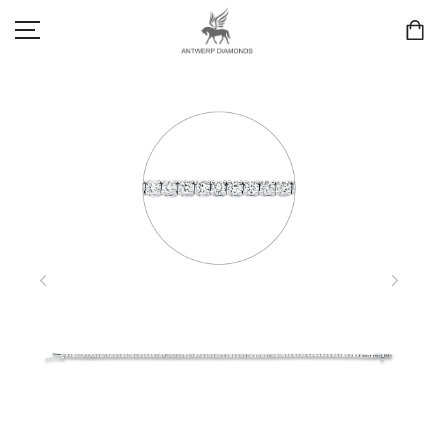
SCHMUCK
LIEBE & VERLOBUNG
ANTWERP DIAMONDS LUXURY COLLECTION
MARKEN
3D TRAURINGKONFIGURATION
MEINKONTO