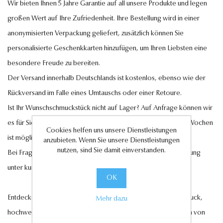
Wir bieten Ihnen 5 Jahre Garantie auf all unsere Produkte und legen
großen Wert auf Ihre Zufriedenheit. Ihre Bestellung wird in einer
anonymisierten Verpackung geliefert, zusätzlich können Sie
personalisierte Geschenkkarten hinzufügen, um Ihren Liebsten eine
besondere Freude zu bereiten.
Der Versand innerhalb Deutschlands ist kostenlos, ebenso wie der
Rückversand im Falle eines Umtauschs oder einer Retoure.
Ist Ihr Wunschschmuckstück nicht auf Lager? Auf Anfrage können wir
es für Sie anfertigen lassen. Eine Lieferung innerhalb von 6-7 Wochen
Cookies helfen uns unsere Dienstleistungen
ist möglich.
anzubieten. Wenn Sie unsere Dienstleistungen
nutzen, sind Sie damit einverstanden.
Bei Fragen steht Ihnen unser Kundenservice gerne zur Verfügung
unter
kundenservice@antwerp-diamonds.de.
OK
Entdecken Sie jetzt unsere exquisite Auswahl an Diamantschmuck,
Mehr dazu
hochwertigen Edelsteinen und edlen Perlen und lassen Sie sich von