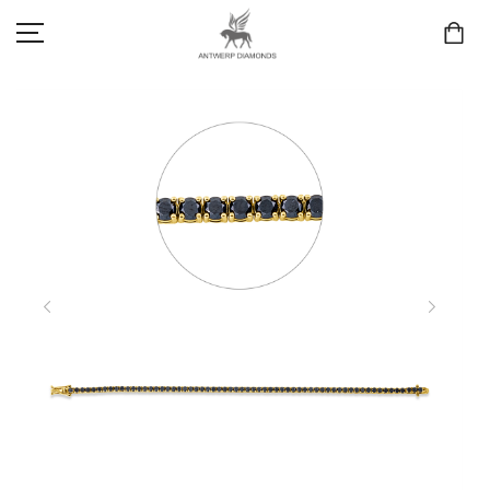
SCHMUCK
LIEBE & VERLOBUNG
ANTWERP DIAMONDS LUXURY COLLECTION
MARKEN
3D TRAURINGKONFIGURATION
MEINKONTO