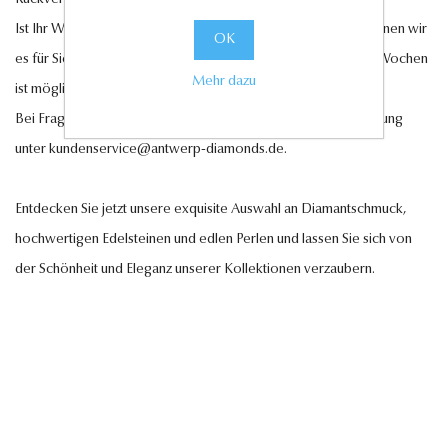
Ist Ihr Wunschschmuckstück nicht auf Lager? Auf Anfrage können wir
OK
es für Sie anfertigen lassen. Eine Lieferung innerhalb von 6-7 Wochen
Mehr dazu
ist möglich.
Bei Fragen steht Ihnen unser Kundenservice gerne zur Verfügung
unter
kundenservice@antwerp-diamonds.de.
Entdecken Sie jetzt unsere exquisite Auswahl an Diamantschmuck,
hochwertigen Edelsteinen und edlen Perlen und lassen Sie sich von
der Schönheit und Eleganz unserer Kollektionen verzaubern.