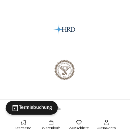
Terminbuchung
Powered By Antwerp Diamonds
Startseite
Warenkorb
Wunschliste
MeinKonto