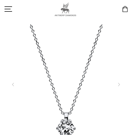
SCHMUCK
LIEBE & VERLOBUNG
ANTWERP DIAMONDS LUXURY COLLECTION
MARKEN
3D TRAURINGKONFIGURATION
MEINKONTO