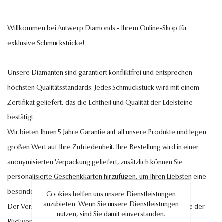
Willkommen bei Antwerp Diamonds - Ihrem Online-Shop für
exklusive Schmuckstücke!
Unsere Diamanten sind garantiert konfliktfrei und entsprechen
höchsten Qualitätsstandards. Jedes Schmuckstück wird mit einem
Zertifikat geliefert, das die Echtheit und Qualität der Edelsteine
bestätigt.
Wir bieten Ihnen 5 Jahre Garantie auf all unsere Produkte und legen
großen Wert auf Ihre Zufriedenheit. Ihre Bestellung wird in einer
anonymisierten Verpackung geliefert, zusätzlich können Sie
personalisierte Geschenkkarten hinzufügen, um Ihren Liebsten eine
besondere Freude zu bereiten.
Cookies helfen uns unsere Dienstleistungen
anzubieten. Wenn Sie unsere Dienstleistungen
Der Versand innerhalb Deutschlands ist kostenlos, ebenso wie der
nutzen, sind Sie damit einverstanden.
Rückversand im Falle eines Umtauschs oder einer Retoure.