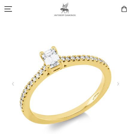
SCHMUCK
LIEBE & VERLOBUNG
ANTWERP DIAMONDS LUXURY COLLECTION
MARKEN
3D TRAURINGKONFIGURATION
MEINKONTO