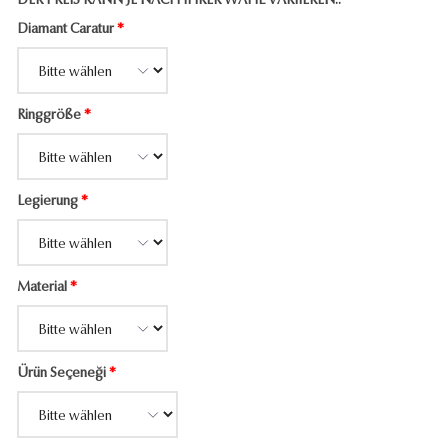
DER PREIS KANN JE NACH IHRER WAHL VARIIEREN..
Diamant Caratur
*
Ringgröße
*
Legierung
*
Material
*
Ürün Seçeneği
*