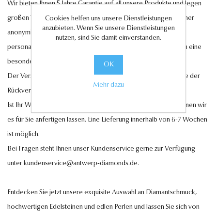
Wir bieten Ihnen 5 Jahre Garantie auf all unsere Produkte und legen
großen Wert auf Ihre Zufriedenheit. Ihre Bestellung wird in einer
Cookies helfen uns unsere Dienstleistungen
anzubieten. Wenn Sie unsere Dienstleistungen
anonymisierten Verpackung geliefert, zusätzlich können Sie
nutzen, sind Sie damit einverstanden.
personalisierte Geschenkkarten hinzufügen, um Ihren Liebsten eine
besondere Freude zu bereiten.
OK
Der Versand innerhalb Deutschlands ist kostenlos, ebenso wie der
Mehr dazu
Rückversand im Falle eines Umtauschs oder einer Retoure.
Ist Ihr Wunschschmuckstück nicht auf Lager? Auf Anfrage können wir
es für Sie anfertigen lassen. Eine Lieferung innerhalb von 6-7 Wochen
ist möglich.
Bei Fragen steht Ihnen unser Kundenservice gerne zur Verfügung
unter
kundenservice@antwerp-diamonds.de.
Entdecken Sie jetzt unsere exquisite Auswahl an Diamantschmuck,
hochwertigen Edelsteinen und edlen Perlen und lassen Sie sich von