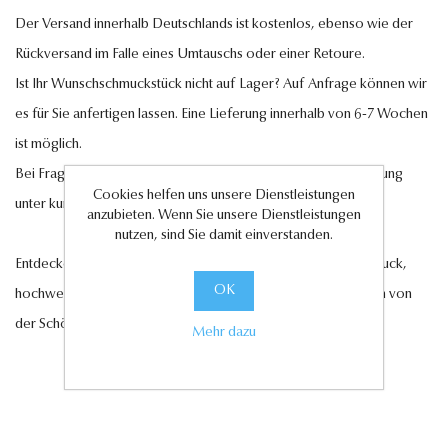
Der Versand innerhalb Deutschlands ist kostenlos, ebenso wie der
Rückversand im Falle eines Umtauschs oder einer Retoure.
Ist Ihr Wunschschmuckstück nicht auf Lager? Auf Anfrage können wir
es für Sie anfertigen lassen. Eine Lieferung innerhalb von 6-7 Wochen
ist möglich.
Bei Fragen steht Ihnen unser Kundenservice gerne zur Verfügung
Cookies helfen uns unsere Dienstleistungen
unter
kundenservice@antwerp-diamonds.de.
anzubieten. Wenn Sie unsere Dienstleistungen
nutzen, sind Sie damit einverstanden.
Entdecken Sie jetzt unsere exquisite Auswahl an Diamantschmuck,
OK
hochwertigen Edelsteinen und edlen Perlen und lassen Sie sich von
der Schönheit und Eleganz unserer Kollektionen verzaubern.
Mehr dazu