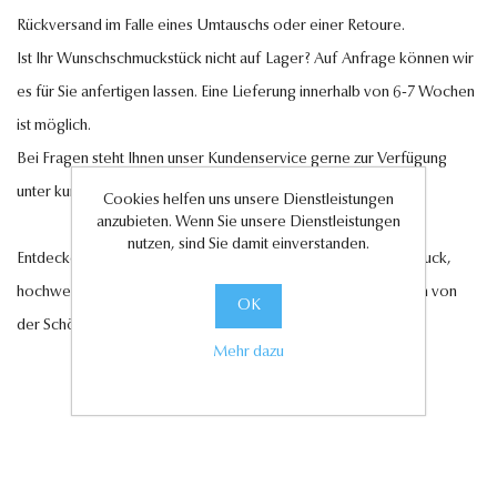
Rückversand im Falle eines Umtauschs oder einer Retoure.
Ist Ihr Wunschschmuckstück nicht auf Lager? Auf Anfrage können wir
es für Sie anfertigen lassen. Eine Lieferung innerhalb von 6-7 Wochen
ist möglich.
Bei Fragen steht Ihnen unser Kundenservice gerne zur Verfügung
unter
kundenservice@antwerp-diamonds.de.
Cookies helfen uns unsere Dienstleistungen
anzubieten. Wenn Sie unsere Dienstleistungen
nutzen, sind Sie damit einverstanden.
Entdecken Sie jetzt unsere exquisite Auswahl an Diamantschmuck,
hochwertigen Edelsteinen und edlen Perlen und lassen Sie sich von
OK
der Schönheit und Eleganz unserer Kollektionen verzaubern.
Mehr dazu