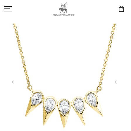
SCHMUCK
LIEBE & VERLOBUNG
ANTWERP DIAMONDS LUXURY COLLECTION
MARKEN
3D TRAURINGKONFIGURATION
MEINKONTO