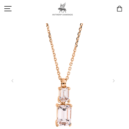
SCHMUCK
LIEBE & VERLOBUNG
ANTWERP DIAMONDS LUXURY COLLECTION
MARKEN
3D TRAURINGKONFIGURATION
MEINKONTO