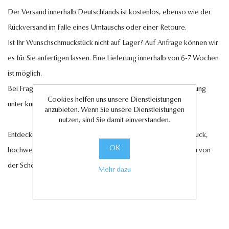
Der Versand innerhalb Deutschlands ist kostenlos, ebenso wie der
Rückversand im Falle eines Umtauschs oder einer Retoure.
Ist Ihr Wunschschmuckstück nicht auf Lager? Auf Anfrage können wir
es für Sie anfertigen lassen. Eine Lieferung innerhalb von 6-7 Wochen
ist möglich.
Bei Fragen steht Ihnen unser Kundenservice gerne zur Verfügung
Cookies helfen uns unsere Dienstleistungen
unter
kundenservice@antwerp-diamonds.de.
anzubieten. Wenn Sie unsere Dienstleistungen
nutzen, sind Sie damit einverstanden.
Entdecken Sie jetzt unsere exquisite Auswahl an Diamantschmuck,
OK
hochwertigen Edelsteinen und edlen Perlen und lassen Sie sich von
der Schönheit und Eleganz unserer Kollektionen verzaubern.
Mehr dazu