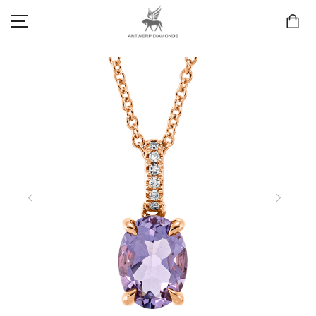
SCHMUCK
LIEBE & VERLOBUNG
ANTWERP DIAMONDS LUXURY COLLECTION
MARKEN
3D TRAURINGKONFIGURATION
MEINKONTO