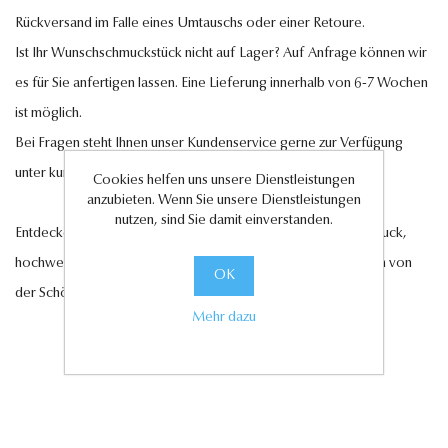
Rückversand im Falle eines Umtauschs oder einer Retoure.
Ist Ihr Wunschschmuckstück nicht auf Lager? Auf Anfrage können wir
es für Sie anfertigen lassen. Eine Lieferung innerhalb von 6-7 Wochen
ist möglich.
Bei Fragen steht Ihnen unser Kundenservice gerne zur Verfügung
unter
kundenservice@antwerp-diamonds.de.
Cookies helfen uns unsere Dienstleistungen
anzubieten. Wenn Sie unsere Dienstleistungen
nutzen, sind Sie damit einverstanden.
Entdecken Sie jetzt unsere exquisite Auswahl an Diamantschmuck,
hochwertigen Edelsteinen und edlen Perlen und lassen Sie sich von
OK
der Schönheit und Eleganz unserer Kollektionen verzaubern.
Mehr dazu