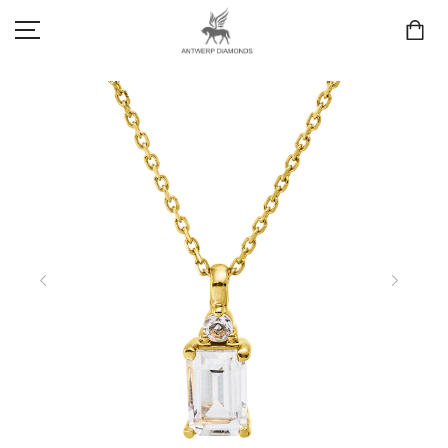
SCHMUCK
LIEBE & VERLOBUNG
ANTWERP DIAMONDS LUXURY COLLECTION
MARKEN
3D TRAURINGKONFIGURATION
MEINKONTO