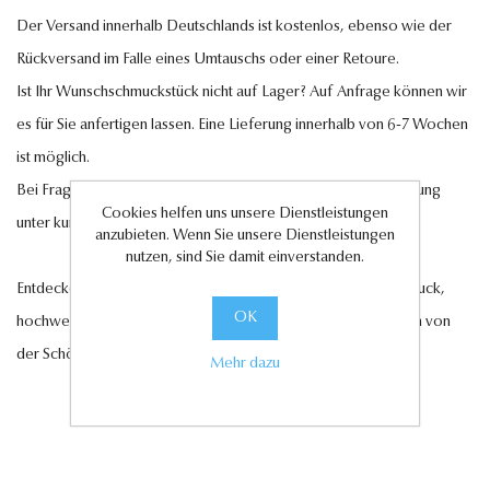
Der Versand innerhalb Deutschlands ist kostenlos, ebenso wie der
Rückversand im Falle eines Umtauschs oder einer Retoure.
Ist Ihr Wunschschmuckstück nicht auf Lager? Auf Anfrage können wir
es für Sie anfertigen lassen. Eine Lieferung innerhalb von 6-7 Wochen
ist möglich.
Bei Fragen steht Ihnen unser Kundenservice gerne zur Verfügung
Cookies helfen uns unsere Dienstleistungen
unter
kundenservice@antwerp-diamonds.de.
anzubieten. Wenn Sie unsere Dienstleistungen
nutzen, sind Sie damit einverstanden.
Entdecken Sie jetzt unsere exquisite Auswahl an Diamantschmuck,
OK
hochwertigen Edelsteinen und edlen Perlen und lassen Sie sich von
der Schönheit und Eleganz unserer Kollektionen verzaubern.
Mehr dazu