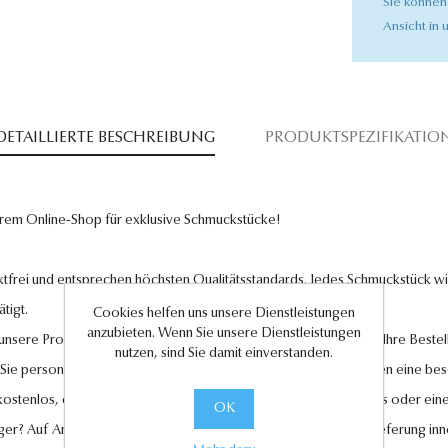
Sie können
Ansicht in u
DETAILLIERTE BESCHREIBUNG
PRODUKTSPEZIFIKATIO
rem Online-Shop für exklusive Schmuckstücke!
tfrei und entsprechen höchsten Qualitätsstandards. Jedes Schmuckstück wird
tigt.
Cookies helfen uns unsere Dienstleistungen
anzubieten. Wenn Sie unsere Dienstleistungen
l unsere Produkte und legen großen Wert auf Ihre Zufriedenheit. Ihre Bestel
nutzen, sind Sie damit einverstanden.
 Sie personalisierte Geschenkkarten hinzufügen, um Ihren Liebsten eine be
 kostenlos, ebenso wie der Rückversand im Falle eines Umtauschs oder eine
OK
ger? Auf Anfrage können wir es für Sie anfertigen lassen. Eine Lieferung in