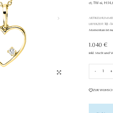
ct, TW-si, H:14
ARTIKELNUMME
LIEFERZEIT:
10 - 1
Momentan ist nu
1.040 €
inkl. MwSt und 
-
+
ZUR WUNSCH