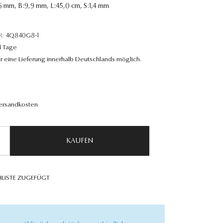
,6 mm, B:9,9 mm, L:45,0 cm, S:1,4 mm
R:
4Q840G8-1
4 Tage
r eine Lieferung innerhalb Deutschlands möglich.
Versandkosten
KAUFEN
LISTE ZUGEFÜGT