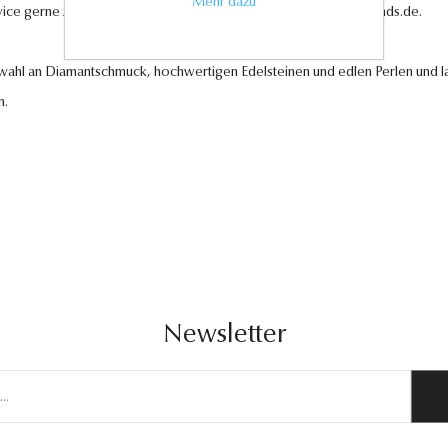
Mehr dazu
vice gerne zur Verfügung unter
kundenservice@antwerp-diamonds.de.
swahl an Diamantschmuck, hochwertigen Edelsteinen und edlen Perlen und la
n.
Newsletter