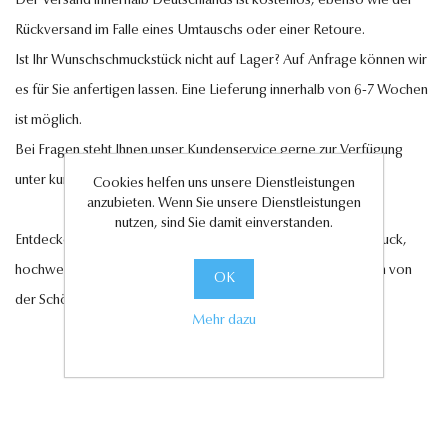
Der Versand innerhalb Deutschlands ist kostenlos, ebenso wie der
Rückversand im Falle eines Umtauschs oder einer Retoure.
Ist Ihr Wunschschmuckstück nicht auf Lager? Auf Anfrage können wir
es für Sie anfertigen lassen. Eine Lieferung innerhalb von 6-7 Wochen
ist möglich.
Bei Fragen steht Ihnen unser Kundenservice gerne zur Verfügung
unter
kundenservice@antwerp-diamonds.de.
Cookies helfen uns unsere Dienstleistungen
anzubieten. Wenn Sie unsere Dienstleistungen
nutzen, sind Sie damit einverstanden.
Entdecken Sie jetzt unsere exquisite Auswahl an Diamantschmuck,
hochwertigen Edelsteinen und edlen Perlen und lassen Sie sich von
OK
der Schönheit und Eleganz unserer Kollektionen verzaubern.
Mehr dazu