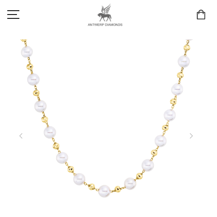
SCHMUCK
LIEBE & VERLOBUNG
ANTWERP DIAMONDS LUXURY COLLECTION
MARKEN
3D TRAURINGKONFIGURATION
MEINKONTO