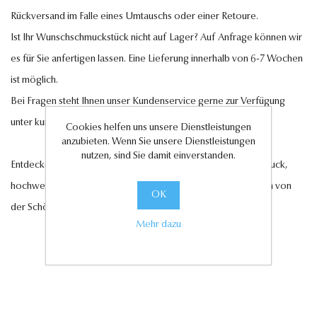
Rückversand im Falle eines Umtauschs oder einer Retoure.
Ist Ihr Wunschschmuckstück nicht auf Lager? Auf Anfrage können wir
es für Sie anfertigen lassen. Eine Lieferung innerhalb von 6-7 Wochen
ist möglich.
Bei Fragen steht Ihnen unser Kundenservice gerne zur Verfügung
unter
kundenservice@antwerp-diamonds.de.
Cookies helfen uns unsere Dienstleistungen
anzubieten. Wenn Sie unsere Dienstleistungen
nutzen, sind Sie damit einverstanden.
Entdecken Sie jetzt unsere exquisite Auswahl an Diamantschmuck,
hochwertigen Edelsteinen und edlen Perlen und lassen Sie sich von
OK
der Schönheit und Eleganz unserer Kollektionen verzaubern.
Mehr dazu