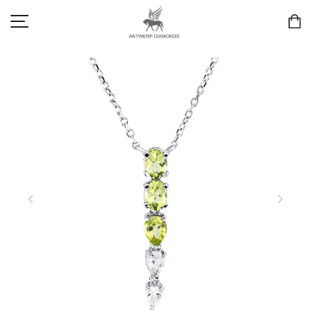
SCHMUCK
LIEBE & VERLOBUNG
ANTWERP DIAMONDS LUXURY COLLECTION
MARKEN
3D TRAURINGKONFIGURATION
MEINKONTO