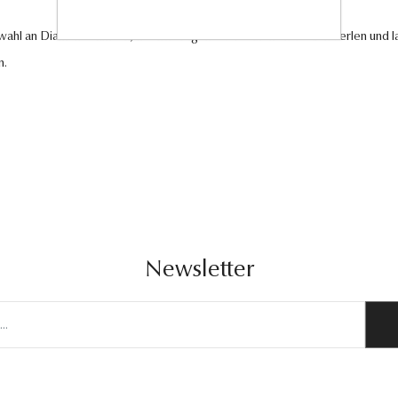
swahl an Diamantschmuck, hochwertigen Edelsteinen und edlen Perlen und la
n.
Newsletter