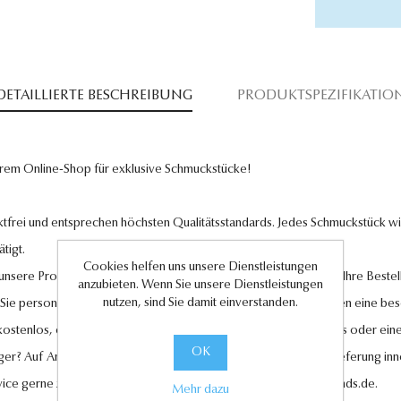
DETAILLIERTE BESCHREIBUNG
PRODUKTSPEZIFIKATIO
rem Online-Shop für exklusive Schmuckstücke!
tfrei und entsprechen höchsten Qualitätsstandards. Jedes Schmuckstück wird
tigt.
Cookies helfen uns unsere Dienstleistungen
l unsere Produkte und legen großen Wert auf Ihre Zufriedenheit. Ihre Bestel
anzubieten. Wenn Sie unsere Dienstleistungen
nutzen, sind Sie damit einverstanden.
 Sie personalisierte Geschenkkarten hinzufügen, um Ihren Liebsten eine be
 kostenlos, ebenso wie der Rückversand im Falle eines Umtauschs oder eine
OK
ger? Auf Anfrage können wir es für Sie anfertigen lassen. Eine Lieferung in
vice gerne zur Verfügung unter
kundenservice@antwerp-diamonds.de.
Mehr dazu