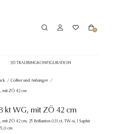
0
3D TRAURINGKONFIGURATION
uck
/
Collier und Anhänger
/
G, mit ZÖ 42 cm
18 kt WG, mit ZÖ 42 cm
, mit ZÖ 42 cm, 25 Brillanten 0,11 ct, TW-si, 1 Saphir
45,0 cm