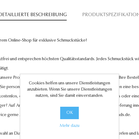
DETAILLIERTE BESCHREIBUNG
PRODUKTSPEZIFIKATIO
rem Online-Shop für exklusive Schmuckstücke!
tfrei und entsprechen höchsten Qualitätsstandards. Jedes Schmuckstück wird
tigt.
l unsere Produkte und legen großen Wert auf Ihre Zufriedenheit. Ihre Bestel
Cookies helfen uns unsere Dienstleistungen
 Sie personalisierte Geschenkkarten hinzufügen, um Ihren Liebsten eine be
anzubieten. Wenn Sie unsere Dienstleistungen
nutzen, sind Sie damit einverstanden.
 kostenlos, ebenso wie der Rückversand im Falle eines Umtauschs oder eine
ger? Auf Anfrage können wir es für Sie anfertigen lassen. Eine Lieferung in
OK
vice gerne zur Verfügung unter
kundenservice@antwerp-diamonds.de.
Mehr dazu
swahl an Diamantschmuck, hochwertigen Edelsteinen und edlen Perlen und la