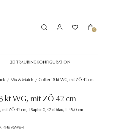
0
3D TRAURINGKONFIGURATION
uck
/
Mix & Match
/
Collier 18 kt WG, mit ZÖ 42 cm
18 kt WG, mit ZÖ 42 cm
, mit ZÖ 42 cm, 1 Saphir 0,32 ct blau, L:45,0 cm
R:
4N896W8-1