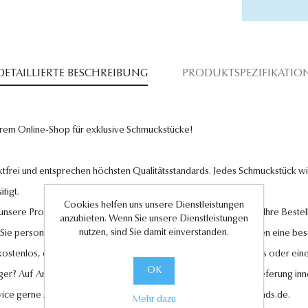
DETAILLIERTE BESCHREIBUNG
PRODUKTSPEZIFIKATIO
rem Online-Shop für exklusive Schmuckstücke!
tfrei und entsprechen höchsten Qualitätsstandards. Jedes Schmuckstück wird
tigt.
Cookies helfen uns unsere Dienstleistungen
l unsere Produkte und legen großen Wert auf Ihre Zufriedenheit. Ihre Bestel
anzubieten. Wenn Sie unsere Dienstleistungen
nutzen, sind Sie damit einverstanden.
 Sie personalisierte Geschenkkarten hinzufügen, um Ihren Liebsten eine be
 kostenlos, ebenso wie der Rückversand im Falle eines Umtauschs oder eine
OK
ger? Auf Anfrage können wir es für Sie anfertigen lassen. Eine Lieferung in
vice gerne zur Verfügung unter
kundenservice@antwerp-diamonds.de.
Mehr dazu