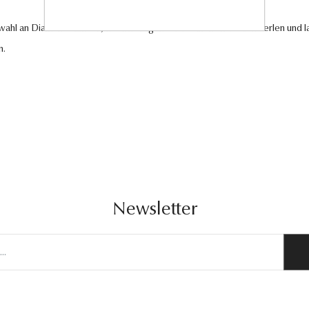
swahl an Diamantschmuck, hochwertigen Edelsteinen und edlen Perlen und la
n.
Newsletter