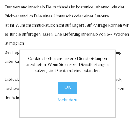
Der Versand innerhalb Deutschlands ist kostenlos, ebenso wie der
Rückversand im Falle eines Umtauschs oder einer Retoure.
Ist Ihr Wunschschmuckstück nicht auf Lager? Auf Anfrage können wir
es für Sie anfertigen lassen. Eine Lieferung innerhalb von 6-7 Wochen
ist möglich.
Bei Fragen steht Ihnen unser Kundenservice gerne zur Verfügung
Cookies helfen uns unsere Dienstleistungen
unter
kundenservice@antwerp-diamonds.de.
anzubieten. Wenn Sie unsere Dienstleistungen
nutzen, sind Sie damit einverstanden.
Entdecken Sie jetzt unsere exquisite Auswahl an Diamantschmuck,
OK
hochwertigen Edelsteinen und edlen Perlen und lassen Sie sich von
der Schönheit und Eleganz unserer Kollektionen verzaubern.
Mehr dazu