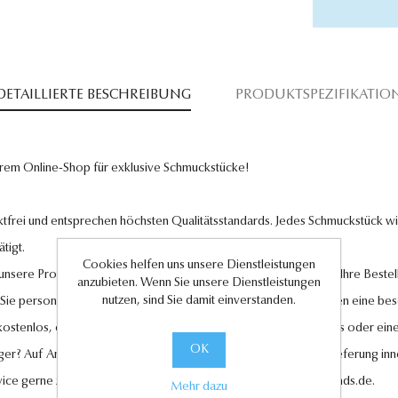
DETAILLIERTE BESCHREIBUNG
PRODUKTSPEZIFIKATIO
rem Online-Shop für exklusive Schmuckstücke!
tfrei und entsprechen höchsten Qualitätsstandards. Jedes Schmuckstück wird
tigt.
Cookies helfen uns unsere Dienstleistungen
l unsere Produkte und legen großen Wert auf Ihre Zufriedenheit. Ihre Bestel
anzubieten. Wenn Sie unsere Dienstleistungen
nutzen, sind Sie damit einverstanden.
 Sie personalisierte Geschenkkarten hinzufügen, um Ihren Liebsten eine be
 kostenlos, ebenso wie der Rückversand im Falle eines Umtauschs oder eine
OK
ger? Auf Anfrage können wir es für Sie anfertigen lassen. Eine Lieferung in
vice gerne zur Verfügung unter
kundenservice@antwerp-diamonds.de.
Mehr dazu