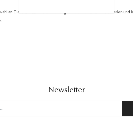
swahl an Diamantschmuck, hochwertigen Edelsteinen und edlen Perlen und la
n.
Newsletter