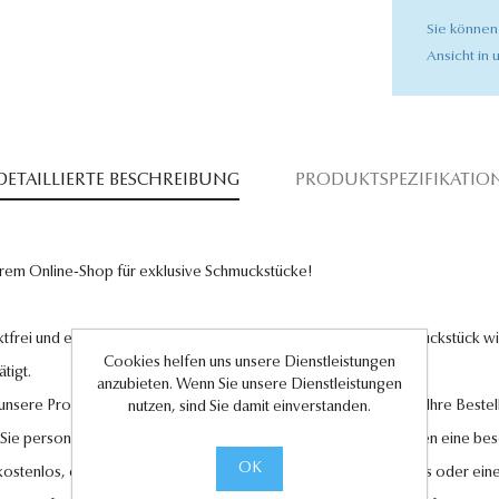
Sie können
Ansicht in u
DETAILLIERTE BESCHREIBUNG
PRODUKTSPEZIFIKATIO
rem Online-Shop für exklusive Schmuckstücke!
tfrei und entsprechen höchsten Qualitätsstandards. Jedes Schmuckstück wird
Cookies helfen uns unsere Dienstleistungen
tigt.
anzubieten. Wenn Sie unsere Dienstleistungen
l unsere Produkte und legen großen Wert auf Ihre Zufriedenheit. Ihre Bestel
nutzen, sind Sie damit einverstanden.
 Sie personalisierte Geschenkkarten hinzufügen, um Ihren Liebsten eine be
OK
 kostenlos, ebenso wie der Rückversand im Falle eines Umtauschs oder eine