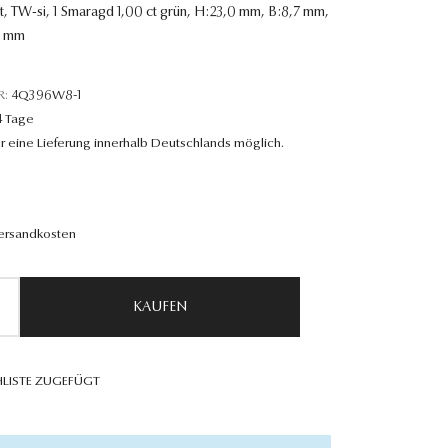
ct, TW-si, 1 Smaragd 1,00 ct grün, H:23,0 mm, B:8,7 mm,
6 mm
R:
4Q396W8-1
4 Tage
r eine Lieferung innerhalb Deutschlands möglich.
Versandkosten
KAUFEN
LISTE ZUGEFÜGT