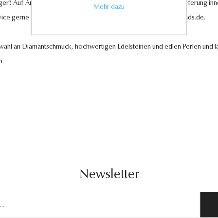
ger? Auf Anfrage können wir es für Sie anfertigen lassen. Eine Lieferung in
Mehr dazu
vice gerne zur Verfügung unter
kundenservice@antwerp-diamonds.de.
swahl an Diamantschmuck, hochwertigen Edelsteinen und edlen Perlen und la
n.
Newsletter