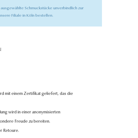
 ausgewählte Schmuckstücke unverbindlich zur
nsere Filiale in Köln bestellen.
N
 mit einem Zertifikat geliefert, das die
lung wird in einer anonymisierten
sondere Freude zu bereiten.
r Retoure.