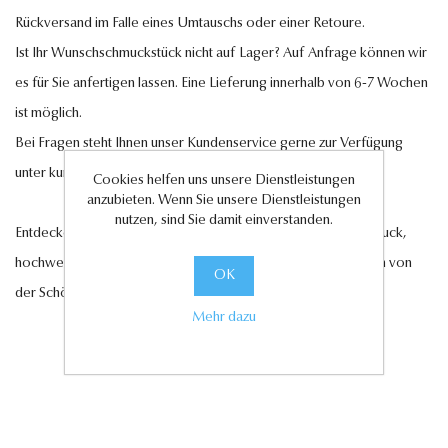
Rückversand im Falle eines Umtauschs oder einer Retoure.
Ist Ihr Wunschschmuckstück nicht auf Lager? Auf Anfrage können wir
es für Sie anfertigen lassen. Eine Lieferung innerhalb von 6-7 Wochen
ist möglich.
Bei Fragen steht Ihnen unser Kundenservice gerne zur Verfügung
unter
kundenservice@antwerp-diamonds.de.
Cookies helfen uns unsere Dienstleistungen
anzubieten. Wenn Sie unsere Dienstleistungen
nutzen, sind Sie damit einverstanden.
Entdecken Sie jetzt unsere exquisite Auswahl an Diamantschmuck,
hochwertigen Edelsteinen und edlen Perlen und lassen Sie sich von
OK
der Schönheit und Eleganz unserer Kollektionen verzaubern.
Mehr dazu