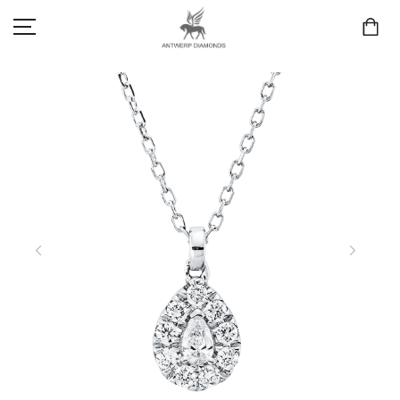
SCHMUCK
LIEBE & VERLOBUNG
ANTWERP DIAMONDS LUXURY COLLECTION
MARKEN
3D TRAURINGKONFIGURATION
MEINKONTO