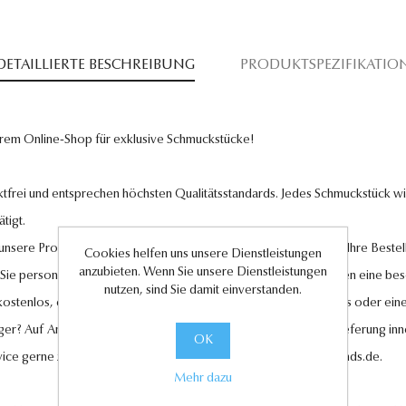
DETAILLIERTE BESCHREIBUNG
PRODUKTSPEZIFIKATIO
rem Online-Shop für exklusive Schmuckstücke!
tfrei und entsprechen höchsten Qualitätsstandards. Jedes Schmuckstück wird
tigt.
l unsere Produkte und legen großen Wert auf Ihre Zufriedenheit. Ihre Bestel
Cookies helfen uns unsere Dienstleistungen
anzubieten. Wenn Sie unsere Dienstleistungen
 Sie personalisierte Geschenkkarten hinzufügen, um Ihren Liebsten eine be
nutzen, sind Sie damit einverstanden.
 kostenlos, ebenso wie der Rückversand im Falle eines Umtauschs oder eine
ger? Auf Anfrage können wir es für Sie anfertigen lassen. Eine Lieferung in
OK
vice gerne zur Verfügung unter
kundenservice@antwerp-diamonds.de.
Mehr dazu