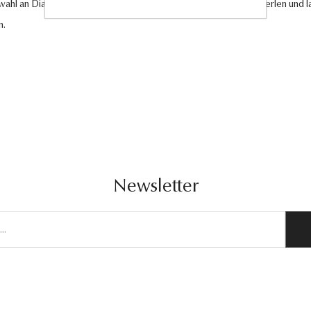
swahl an Diamantschmuck, hochwertigen Edelsteinen und edlen Perlen und la
n.
Newsletter