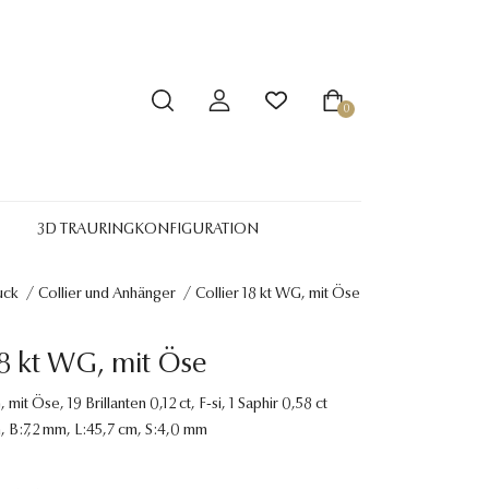
0
3D TRAURINGKONFIGURATION
uck
/
Collier und Anhänger
/
Collier 18 kt WG, mit Öse
18 kt WG, mit Öse
 mit Öse, 19 Brillanten 0,12 ct, F-si, 1 Saphir 0,58 ct
, B:7,2 mm, L:45,7 cm, S:4,0 mm