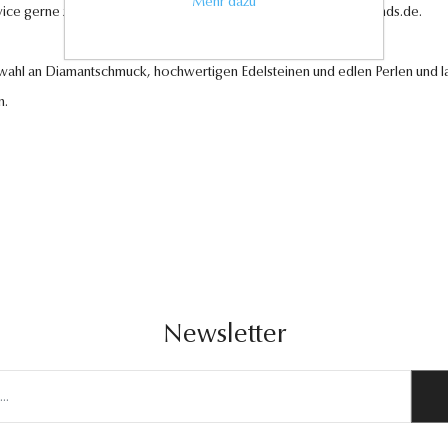
Mehr dazu
vice gerne zur Verfügung unter
kundenservice@antwerp-diamonds.de.
swahl an Diamantschmuck, hochwertigen Edelsteinen und edlen Perlen und la
n.
Newsletter