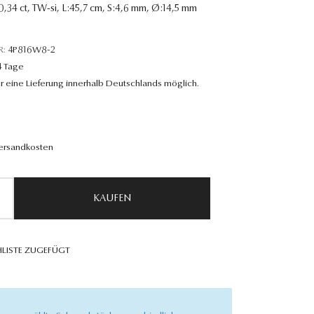
n 0,34 ct, TW-si, L:45,7 cm, S:4,6 mm, Ø:14,5 mm
R:
4P816W8-2
4 Tage
r eine Lieferung innerhalb Deutschlands möglich.
Versandkosten
KAUFEN
LISTE ZUGEFÜGT