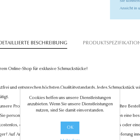
Sie können
Ansicht in u
DETAILLIERTE BESCHREIBUNG
PRODUKTSPEZIFIKATIO
rem Online-Shop für exklusive Schmuckstücke!
tfrei und entsprechen höchsten Qualitätsstandards. Jedes Schmuckstück wird
tigt.
Cookies helfen uns unsere Dienstleistungen
anzubieten. Wenn Sie unsere Dienstleistungen
l unsere Produkte und legen großen Wert auf Ihre Zufriedenheit. Ihre Bestel
nutzen, sind Sie damit einverstanden.
 Sie personalisierte Geschenkkarten hinzufügen, um Ihren Liebsten eine be
 kostenlos, ebenso wie der Rückversand im Falle eines Umtauschs oder eine
OK
ger? Auf Anfrage können wir es für Sie anfertigen lassen. Eine Lieferung in