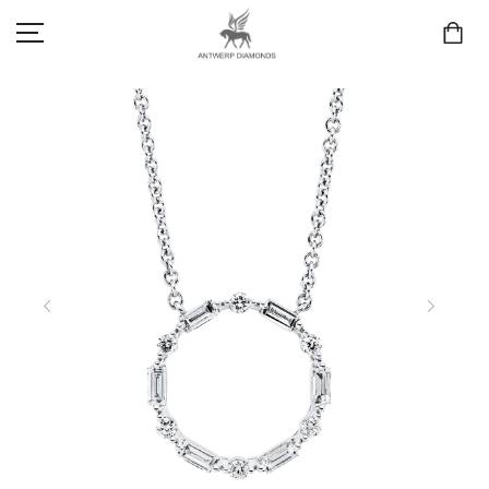
SCHMUCK
LIEBE & VERLOBUNG
ANTWERP DIAMONDS LUXURY COLLECTION
MARKEN
3D TRAURINGKONFIGURATION
MEINKONTO