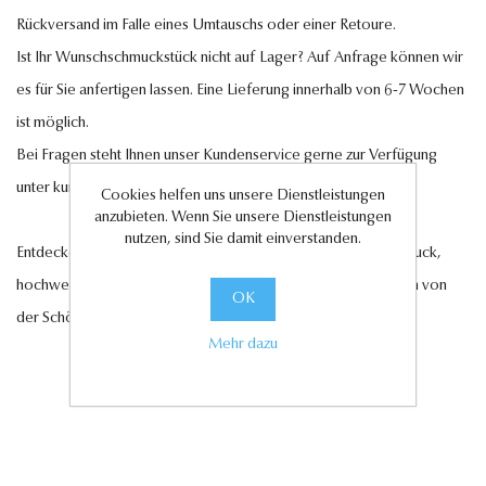
Rückversand im Falle eines Umtauschs oder einer Retoure.
Ist Ihr Wunschschmuckstück nicht auf Lager? Auf Anfrage können wir
es für Sie anfertigen lassen. Eine Lieferung innerhalb von 6-7 Wochen
ist möglich.
Bei Fragen steht Ihnen unser Kundenservice gerne zur Verfügung
unter
kundenservice@antwerp-diamonds.de.
Cookies helfen uns unsere Dienstleistungen
anzubieten. Wenn Sie unsere Dienstleistungen
nutzen, sind Sie damit einverstanden.
Entdecken Sie jetzt unsere exquisite Auswahl an Diamantschmuck,
hochwertigen Edelsteinen und edlen Perlen und lassen Sie sich von
OK
der Schönheit und Eleganz unserer Kollektionen verzaubern.
Mehr dazu