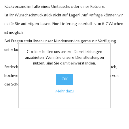
Rückversand im Falle eines Umtauschs oder einer Retoure.
Ist Ihr Wunschschmuckstück nicht auf Lager? Auf Anfrage können wir
es für Sie anfertigen lassen. Eine Lieferung innerhalb von 6-7 Wochen
ist möglich.
Bei Fragen steht Ihnen unser Kundenservice gerne zur Verfügung
unter
kundenservice@antwerp-diamonds.de.
Cookies helfen uns unsere Dienstleistungen
anzubieten. Wenn Sie unsere Dienstleistungen
nutzen, sind Sie damit einverstanden.
Entdecken Sie jetzt unsere exquisite Auswahl an Diamantschmuck,
hochwertigen Edelsteinen und edlen Perlen und lassen Sie sich von
OK
der Schönheit und Eleganz unserer Kollektionen verzaubern.
Mehr dazu