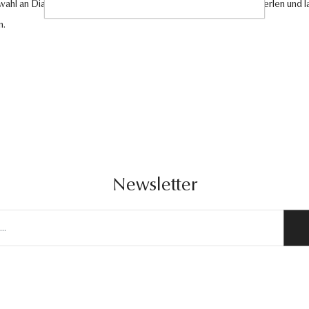
swahl an Diamantschmuck, hochwertigen Edelsteinen und edlen Perlen und la
n.
Newsletter