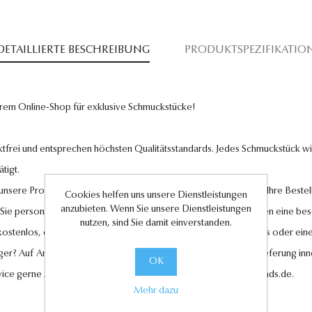
DETAILLIERTE BESCHREIBUNG
PRODUKTSPEZIFIKATIO
rem Online-Shop für exklusive Schmuckstücke!
tfrei und entsprechen höchsten Qualitätsstandards. Jedes Schmuckstück wird
tigt.
l unsere Produkte und legen großen Wert auf Ihre Zufriedenheit. Ihre Bestel
Cookies helfen uns unsere Dienstleistungen
anzubieten. Wenn Sie unsere Dienstleistungen
 Sie personalisierte Geschenkkarten hinzufügen, um Ihren Liebsten eine be
nutzen, sind Sie damit einverstanden.
 kostenlos, ebenso wie der Rückversand im Falle eines Umtauschs oder eine
ger? Auf Anfrage können wir es für Sie anfertigen lassen. Eine Lieferung in
OK
vice gerne zur Verfügung unter
kundenservice@antwerp-diamonds.de.
Mehr dazu