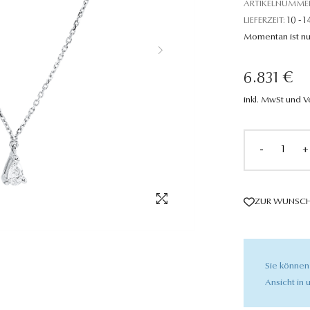
ARTIKELNUMME
LIEFERZEIT:
10 - 1
Momentan ist nu
6.831 €
inkl. MwSt und 
-
+
ZUR WUNSCH
Sie können
Ansicht in u