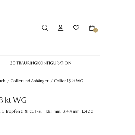
0
3D TRAURINGKONFIGURATION
uck
/
Collier und Anhänger
/
Collier 18 kt WG
18 kt WG
, 5 Tropfen 0,81 ct, F-si, H:8,1 mm, B:4,4 mm, L:42,0