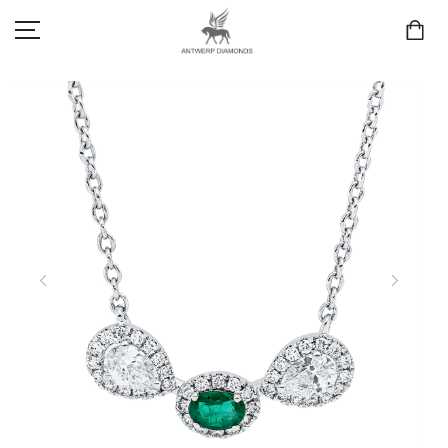
SCHMUCK
LIEBE & VERLOBUNG
ANTWERP DIAMONDS LUXURY COLLECTION
MARKEN
3D TRAURINGKONFIGURATION
MEINKONTO