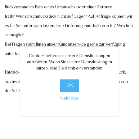
Rückversand im Falle eines Umtauschs oder einer Retoure.
Ist Ihr Wunschschmuckstück nicht auf Lager? Auf Anfrage können wir
es für Sie anfertigen lassen. Eine Lieferung innerhalb von 6-7 Wochen
ist möglich.
Bei Fragen steht Ihnen unser Kundenservice gerne zur Verfügung
unter
kundenservice@antwerp-diamonds.de.
Cookies helfen uns unsere Dienstleistungen
anzubieten. Wenn Sie unsere Dienstleistungen
nutzen, sind Sie damit einverstanden.
Entdecken Sie jetzt unsere exquisite Auswahl an Diamantschmuck,
hochwertigen Edelsteinen und edlen Perlen und lassen Sie sich von
OK
der Schönheit und Eleganz unserer Kollektionen verzaubern.
Mehr dazu