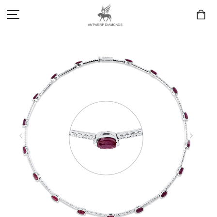
SCHMUCK
LIEBE & VERLOBUNG
ANTWERP DIAMONDS LUXURY COLLECTION
MARKEN
3D TRAURINGKONFIGURATION
MEINKONTO