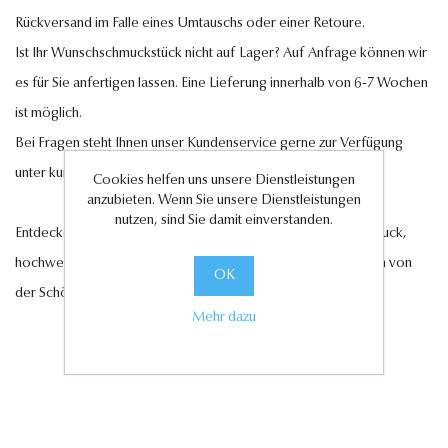
Rückversand im Falle eines Umtauschs oder einer Retoure.
Ist Ihr Wunschschmuckstück nicht auf Lager? Auf Anfrage können wir
es für Sie anfertigen lassen. Eine Lieferung innerhalb von 6-7 Wochen
ist möglich.
Bei Fragen steht Ihnen unser Kundenservice gerne zur Verfügung
unter
kundenservice@antwerp-diamonds.de.
Cookies helfen uns unsere Dienstleistungen
anzubieten. Wenn Sie unsere Dienstleistungen
nutzen, sind Sie damit einverstanden.
Entdecken Sie jetzt unsere exquisite Auswahl an Diamantschmuck,
hochwertigen Edelsteinen und edlen Perlen und lassen Sie sich von
OK
der Schönheit und Eleganz unserer Kollektionen verzaubern.
Mehr dazu