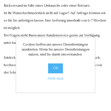
Rückversand im Falle eines Umtauschs oder einer Retoure.
Ist Ihr Wunschschmuckstück nicht auf Lager? Auf Anfrage können wir
es für Sie anfertigen lassen. Eine Lieferung innerhalb von 6-7 Wochen
ist möglich.
Bei Fragen steht Ihnen unser Kundenservice gerne zur Verfügung
unter
kundenservice@antwerp-diamonds.de.
Cookies helfen uns unsere Dienstleistungen
anzubieten. Wenn Sie unsere Dienstleistungen
nutzen, sind Sie damit einverstanden.
Entdecken Sie jetzt unsere exquisite Auswahl an Diamantschmuck,
hochwertigen Edelsteinen und edlen Perlen und lassen Sie sich von
OK
der Schönheit und Eleganz unserer Kollektionen verzaubern.
Mehr dazu