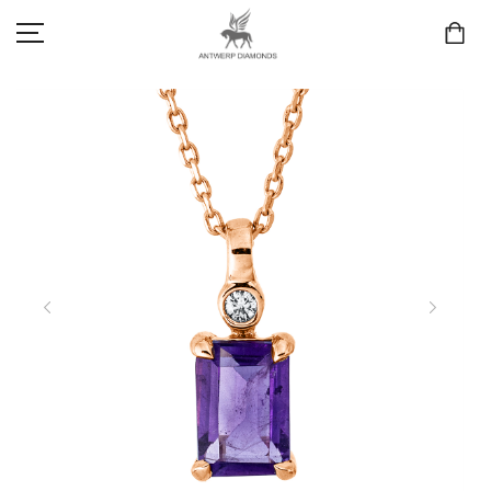
SCHMUCK
LIEBE & VERLOBUNG
ANTWERP DIAMONDS LUXURY COLLECTION
MARKEN
3D TRAURINGKONFIGURATION
MEINKONTO