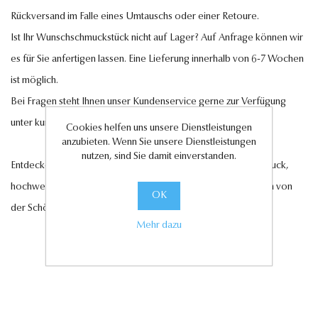
Rückversand im Falle eines Umtauschs oder einer Retoure.
Ist Ihr Wunschschmuckstück nicht auf Lager? Auf Anfrage können wir
es für Sie anfertigen lassen. Eine Lieferung innerhalb von 6-7 Wochen
ist möglich.
Bei Fragen steht Ihnen unser Kundenservice gerne zur Verfügung
unter
kundenservice@antwerp-diamonds.de.
Cookies helfen uns unsere Dienstleistungen
anzubieten. Wenn Sie unsere Dienstleistungen
nutzen, sind Sie damit einverstanden.
Entdecken Sie jetzt unsere exquisite Auswahl an Diamantschmuck,
hochwertigen Edelsteinen und edlen Perlen und lassen Sie sich von
OK
der Schönheit und Eleganz unserer Kollektionen verzaubern.
Mehr dazu