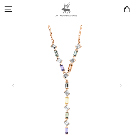
SCHMUCK
LIEBE & VERLOBUNG
ANTWERP DIAMONDS LUXURY COLLECTION
MARKEN
3D TRAURINGKONFIGURATION
MEINKONTO