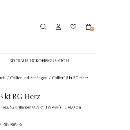
0
3D TRAURINGKONFIGURATION
uck
/
Collier und Anhänger
/
Collier 18 kt RG Herz
18 kt RG Herz
 Herz, 52 Brillanten 0,71 ct, TW-vsi/si, L:41,0 cm
R:
4B998R8-6