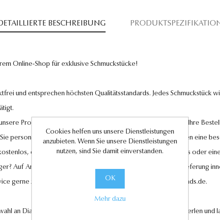
DETAILLIERTE BESCHREIBUNG
PRODUKTSPEZIFIKATIO
rem Online-Shop für exklusive Schmuckstücke!
tfrei und entsprechen höchsten Qualitätsstandards. Jedes Schmuckstück wird
tigt.
l unsere Produkte und legen großen Wert auf Ihre Zufriedenheit. Ihre Bestel
Cookies helfen uns unsere Dienstleistungen
 Sie personalisierte Geschenkkarten hinzufügen, um Ihren Liebsten eine be
anzubieten. Wenn Sie unsere Dienstleistungen
nutzen, sind Sie damit einverstanden.
 kostenlos, ebenso wie der Rückversand im Falle eines Umtauschs oder eine
ger? Auf Anfrage können wir es für Sie anfertigen lassen. Eine Lieferung in
OK
vice gerne zur Verfügung unter
kundenservice@antwerp-diamonds.de.
Mehr dazu
swahl an Diamantschmuck, hochwertigen Edelsteinen und edlen Perlen und la