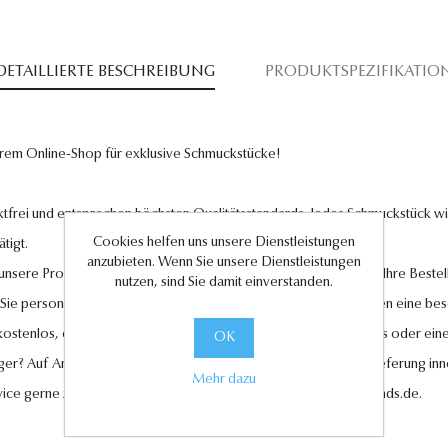
DETAILLIERTE BESCHREIBUNG
PRODUKTSPEZIFIKATIO
rem Online-Shop für exklusive Schmuckstücke!
tfrei und entsprechen höchsten Qualitätsstandards. Jedes Schmuckstück wird
Cookies helfen uns unsere Dienstleistungen
tigt.
anzubieten. Wenn Sie unsere Dienstleistungen
l unsere Produkte und legen großen Wert auf Ihre Zufriedenheit. Ihre Bestel
nutzen, sind Sie damit einverstanden.
 Sie personalisierte Geschenkkarten hinzufügen, um Ihren Liebsten eine be
 kostenlos, ebenso wie der Rückversand im Falle eines Umtauschs oder eine
OK
ger? Auf Anfrage können wir es für Sie anfertigen lassen. Eine Lieferung in
Mehr dazu
vice gerne zur Verfügung unter
kundenservice@antwerp-diamonds.de.