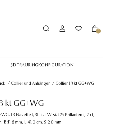
0
3D TRAURINGKONFIGURATION
uck
/
Collier und Anhänger
/
Collier 18 kt GG+WG
 18 kt GG+WG
WG, 18 Navette 1,81 ct, TW-si, 125 Brillanten 1,17 ct,
, B:11,8 mm, L:41,0 cm, S:2,0 mm