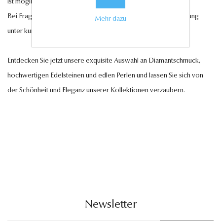
ist möglich.
Bei Fragen steht Ihnen unser Kundenservice gerne zur Verfügung
Mehr dazu
unter
kundenservice@antwerp-diamonds.de.
Entdecken Sie jetzt unsere exquisite Auswahl an Diamantschmuck,
hochwertigen Edelsteinen und edlen Perlen und lassen Sie sich von
der Schönheit und Eleganz unserer Kollektionen verzaubern.
Newsletter