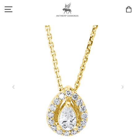
SCHMUCK
LIEBE & VERLOBUNG
ANTWERP DIAMONDS LUXURY COLLECTION
MARKEN
3D TRAURINGKONFIGURATION
MEINKONTO