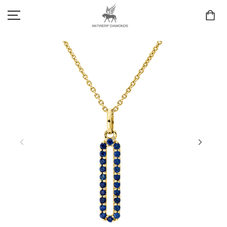
SCHMUCK
LIEBE & VERLOBUNG
ANTWERP DIAMONDS LUXURY COLLECTION
MARKEN
3D TRAURINGKONFIGURATION
MEINKONTO