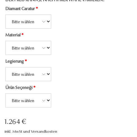
DER PREIS KANN JE NACH IHRER WAHL VARIIEREN..
Diamant Caratur
*
Material
*
Legierung
*
Ürün Seçeneği
*
1.264 €
inkl. MwSt und Versandkosten