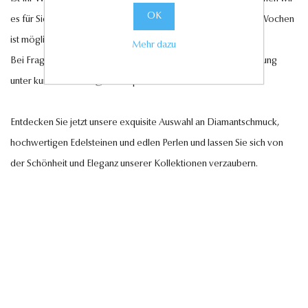
OK
es für Sie anfertigen lassen. Eine Lieferung innerhalb von 6-7 Wochen
ist möglich.
Mehr dazu
Bei Fragen steht Ihnen unser Kundenservice gerne zur Verfügung
unter
kundenservice@antwerp-diamonds.de.
Entdecken Sie jetzt unsere exquisite Auswahl an Diamantschmuck,
hochwertigen Edelsteinen und edlen Perlen und lassen Sie sich von
der Schönheit und Eleganz unserer Kollektionen verzaubern.