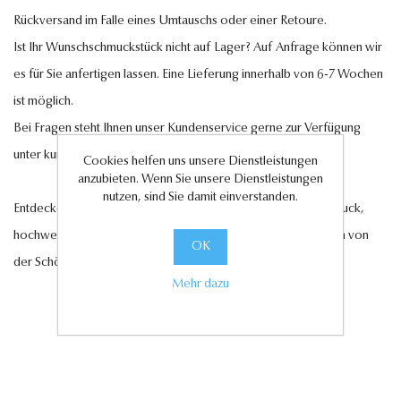
Rückversand im Falle eines Umtauschs oder einer Retoure.
Ist Ihr Wunschschmuckstück nicht auf Lager? Auf Anfrage können wir
es für Sie anfertigen lassen. Eine Lieferung innerhalb von 6-7 Wochen
ist möglich.
Bei Fragen steht Ihnen unser Kundenservice gerne zur Verfügung
unter
kundenservice@antwerp-diamonds.de.
Cookies helfen uns unsere Dienstleistungen
anzubieten. Wenn Sie unsere Dienstleistungen
nutzen, sind Sie damit einverstanden.
Entdecken Sie jetzt unsere exquisite Auswahl an Diamantschmuck,
hochwertigen Edelsteinen und edlen Perlen und lassen Sie sich von
OK
der Schönheit und Eleganz unserer Kollektionen verzaubern.
Mehr dazu