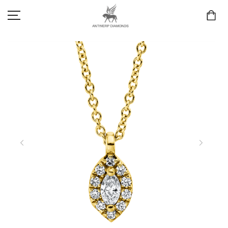
SCHMUCK
LIEBE & VERLOBUNG
ANTWERP DIAMONDS LUXURY COLLECTION
MARKEN
3D TRAURINGKONFIGURATION
MEINKONTO