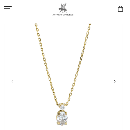
SCHMUCK
LIEBE & VERLOBUNG
ANTWERP DIAMONDS LUXURY COLLECTION
MARKEN
3D TRAURINGKONFIGURATION
MEINKONTO