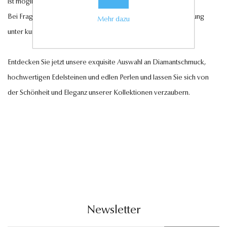
ist möglich.
Bei Fragen steht Ihnen unser Kundenservice gerne zur Verfügung
Mehr dazu
unter
kundenservice@antwerp-diamonds.de.
Entdecken Sie jetzt unsere exquisite Auswahl an Diamantschmuck,
hochwertigen Edelsteinen und edlen Perlen und lassen Sie sich von
der Schönheit und Eleganz unserer Kollektionen verzaubern.
Newsletter