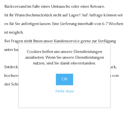
Rückversand im Falle eines Umtauschs oder einer Retoure.
Ist Ihr Wunschschmuckstück nicht auf Lager? Auf Anfrage können wir
es für Sie anfertigen lassen. Eine Lieferung innerhalb von 6-7 Wochen
ist möglich.
Bei Fragen steht Ihnen unser Kundenservice gerne zur Verfügung
unter
kundenservice@antwerp-diamonds.de.
Cookies helfen uns unsere Dienstleistungen
anzubieten. Wenn Sie unsere Dienstleistungen
nutzen, sind Sie damit einverstanden.
Entdecken Sie jetzt unsere exquisite Auswahl an Diamantschmuck,
hochwertigen Edelsteinen und edlen Perlen und lassen Sie sich von
OK
der Schönheit und Eleganz unserer Kollektionen verzaubern.
Mehr dazu