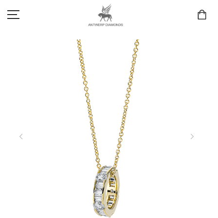
SCHMUCK
LIEBE & VERLOBUNG
ANTWERP DIAMONDS LUXURY COLLECTION
MARKEN
3D TRAURINGKONFIGURATION
MEINKONTO