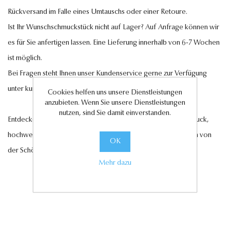
Rückversand im Falle eines Umtauschs oder einer Retoure.
Ist Ihr Wunschschmuckstück nicht auf Lager? Auf Anfrage können wir
es für Sie anfertigen lassen. Eine Lieferung innerhalb von 6-7 Wochen
ist möglich.
Bei Fragen steht Ihnen unser Kundenservice gerne zur Verfügung
unter
kundenservice@antwerp-diamonds.de.
Cookies helfen uns unsere Dienstleistungen
anzubieten. Wenn Sie unsere Dienstleistungen
nutzen, sind Sie damit einverstanden.
Entdecken Sie jetzt unsere exquisite Auswahl an Diamantschmuck,
hochwertigen Edelsteinen und edlen Perlen und lassen Sie sich von
OK
der Schönheit und Eleganz unserer Kollektionen verzaubern.
Mehr dazu