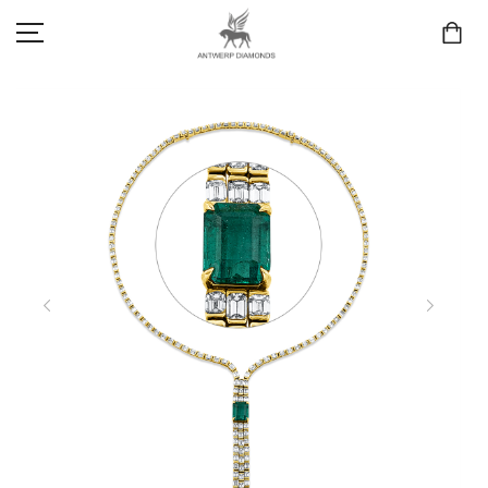
SCHMUCK
LIEBE & VERLOBUNG
ANTWERP DIAMONDS LUXURY COLLECTION
MARKEN
3D TRAURINGKONFIGURATION
MEINKONTO