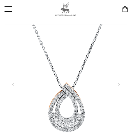
SCHMUCK
LIEBE & VERLOBUNG
ANTWERP DIAMONDS LUXURY COLLECTION
MARKEN
3D TRAURINGKONFIGURATION
MEINKONTO