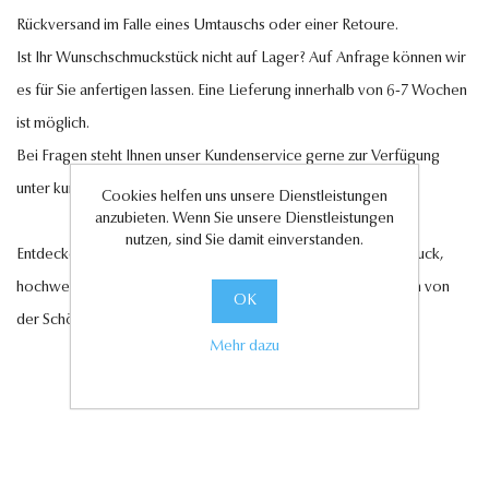
Rückversand im Falle eines Umtauschs oder einer Retoure.
Ist Ihr Wunschschmuckstück nicht auf Lager? Auf Anfrage können wir
es für Sie anfertigen lassen. Eine Lieferung innerhalb von 6-7 Wochen
ist möglich.
Bei Fragen steht Ihnen unser Kundenservice gerne zur Verfügung
unter
kundenservice@antwerp-diamonds.de.
Cookies helfen uns unsere Dienstleistungen
anzubieten. Wenn Sie unsere Dienstleistungen
nutzen, sind Sie damit einverstanden.
Entdecken Sie jetzt unsere exquisite Auswahl an Diamantschmuck,
hochwertigen Edelsteinen und edlen Perlen und lassen Sie sich von
OK
der Schönheit und Eleganz unserer Kollektionen verzaubern.
Mehr dazu