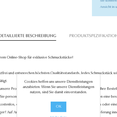
Sie können
Ansicht in u
DETAILLIERTE BESCHREIBUNG
PRODUKTSPEZIFIKATIO
rem Online-Shop für exklusive Schmuckstücke!
tfrei und entsprechen höchsten Qualitätsstandards. Jedes Schmuckstück wird
tigt.
Cookies helfen uns unsere Dienstleistungen
anzubieten. Wenn Sie unsere Dienstleistungen
l unsere Produkte und legen großen Wert auf Ihre Zufriedenheit. Ihre Bestel
nutzen, sind Sie damit einverstanden.
 Sie personalisierte Geschenkkarten hinzufügen, um Ihren Liebsten eine be
 kostenlos, ebenso wie der Rückversand im Falle eines Umtauschs oder eine
OK
ger? Auf Anfrage können wir es für Sie anfertigen lassen. Eine Lieferung in