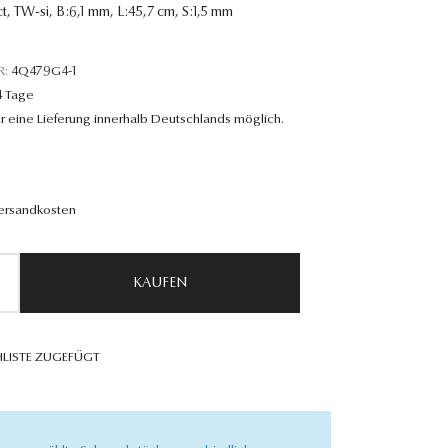
ct, TW-si, B:6,1 mm, L:45,7 cm, S:1,5 mm
R:
4Q479G4-1
4 Tage
r eine Lieferung innerhalb Deutschlands möglich.
Versandkosten
KAUFEN
LISTE ZUGEFÜGT