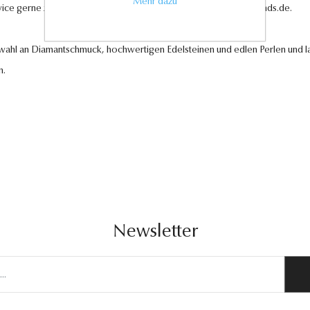
Mehr dazu
vice gerne zur Verfügung unter
kundenservice@antwerp-diamonds.de.
swahl an Diamantschmuck, hochwertigen Edelsteinen und edlen Perlen und la
n.
Newsletter