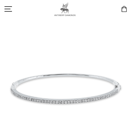
SCHMUCK
LIEBE & VERLOBUNG
ANTWERP DIAMONDS LUXURY COLLECTION
MARKEN
3D TRAURINGKONFIGURATION
MEINKONTO