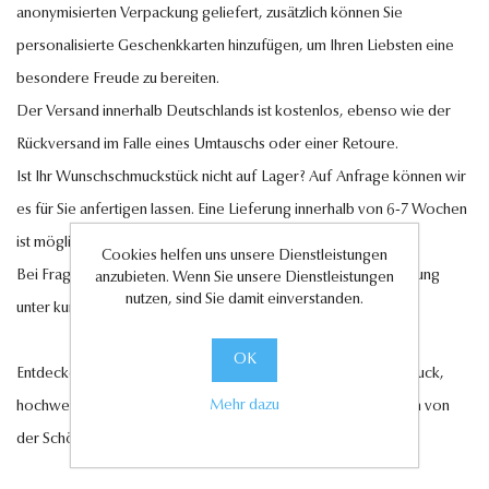
anonymisierten Verpackung geliefert, zusätzlich können Sie
personalisierte Geschenkkarten hinzufügen, um Ihren Liebsten eine
besondere Freude zu bereiten.
Der Versand innerhalb Deutschlands ist kostenlos, ebenso wie der
Rückversand im Falle eines Umtauschs oder einer Retoure.
Ist Ihr Wunschschmuckstück nicht auf Lager? Auf Anfrage können wir
es für Sie anfertigen lassen. Eine Lieferung innerhalb von 6-7 Wochen
ist möglich.
Cookies helfen uns unsere Dienstleistungen
Bei Fragen steht Ihnen unser Kundenservice gerne zur Verfügung
anzubieten. Wenn Sie unsere Dienstleistungen
nutzen, sind Sie damit einverstanden.
unter
kundenservice@antwerp-diamonds.de.
OK
Entdecken Sie jetzt unsere exquisite Auswahl an Diamantschmuck,
Mehr dazu
hochwertigen Edelsteinen und edlen Perlen und lassen Sie sich von
der Schönheit und Eleganz unserer Kollektionen verzaubern.